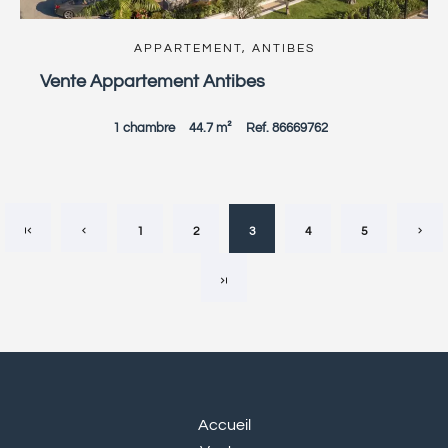
APPARTEMENT, ANTIBES
Vente Appartement Antibes
1 chambre
44.7 m²
Ref. 86669762
1
2
3
4
5
Accueil