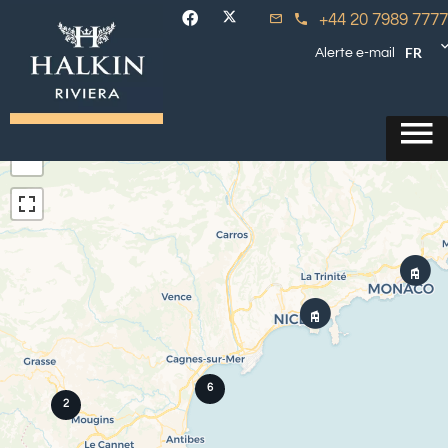
+44 20 7989 7777
FR
Alerte e-mail
+
−
6
2