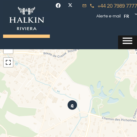
+44 20 7989 7777
FR
Alerte e-mail
+
−