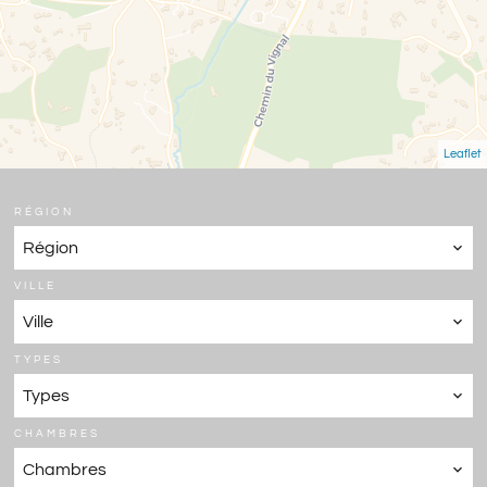
Leaflet
RÉGION
Région
VILLE
Ville
TYPES
Types
CHAMBRES
Chambres