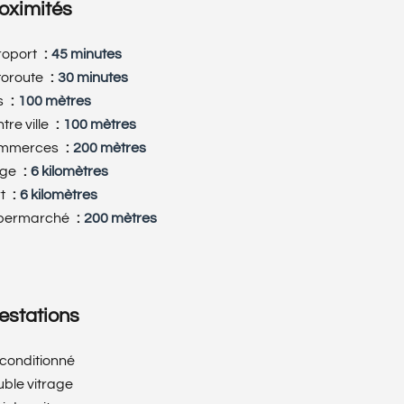
oximités
roport
45 minutes
toroute
30 minutes
s
100 mètres
tre ville
100 mètres
mmerces
200 mètres
age
6 kilomètres
rt
6 kilomètres
permarché
200 mètres
estations
 conditionné
ble vitrage