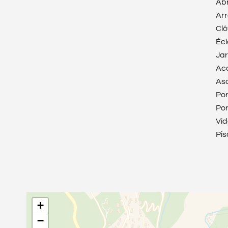
Abr
Ar
Clô
Écl
Jar
Ac
As
Por
Por
Vi
Pis
+
−