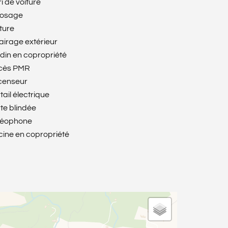
i de voiture
rosage
ture
airage extérieur
din en copropriété
cès PMR
censeur
tail électrique
te blindée
déophone
cine en copropriété