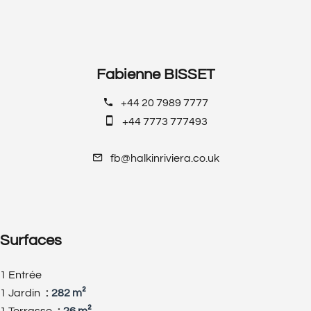
Fabienne BISSET
+44 20 7989 7777
+44 7773 777493
fb@halkinriviera.co.uk
Surfaces
1 Entrée
1 Jardin
282 m²
1 Terrasse
26 m²