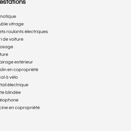
estations
motique
ble vitrage
ets roulants électriques
i de voiture
rosage
ture
airage extérieur
din en copropriété
al à vélo
tail électrique
te blindée
déophone
cine en copropriété