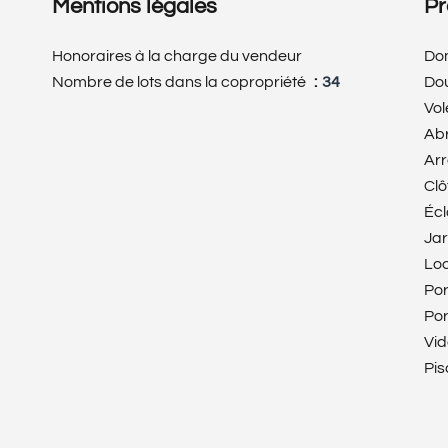
Mentions légales
Pr
Honoraires à la charge du vendeur
Do
Nombre de lots dans la copropriété
34
Dou
Vol
Abr
Ar
Clô
Écl
Jar
Loc
Por
Por
Vi
Pis