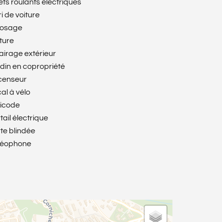
ets roulants électriques
i de voiture
rosage
ture
airage extérieur
din en copropriété
censeur
al à vélo
icode
tail électrique
te blindée
déophone