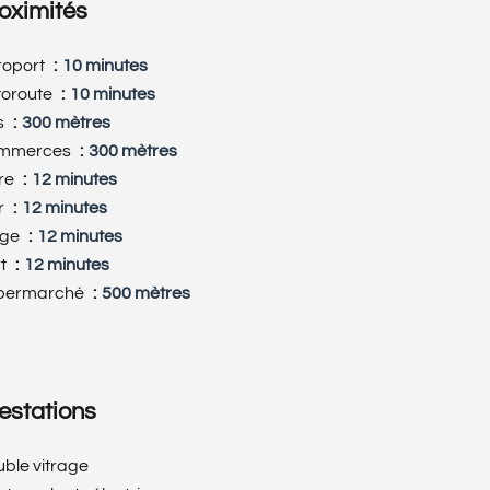
oximités
roport
10 minutes
toroute
10 minutes
s
300 mètres
mmerces
300 mètres
re
12 minutes
r
12 minutes
age
12 minutes
rt
12 minutes
permarché
500 mètres
estations
ble vitrage