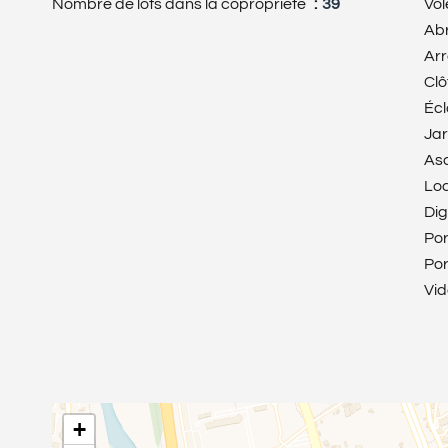
Nombre de lots dans la copropriété
39
Vol
Abr
Ar
Clô
Écl
Jar
As
Loc
Dig
Por
Por
Vi
+