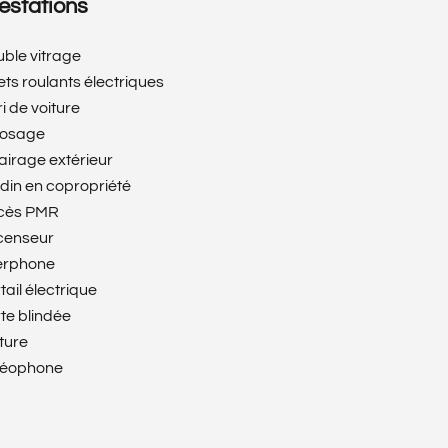
estations
ble vitrage
ets roulants électriques
i de voiture
rosage
airage extérieur
din en copropriété
cès PMR
censeur
erphone
tail électrique
te blindée
ture
déophone