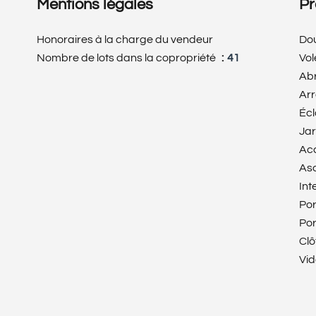
Mentions légales
Pr
Honoraires à la charge du vendeur
Dou
Nombre de lots dans la copropriété
41
Vol
Abr
Ar
Écl
Jar
Ac
As
Int
Por
Por
Clô
Vi