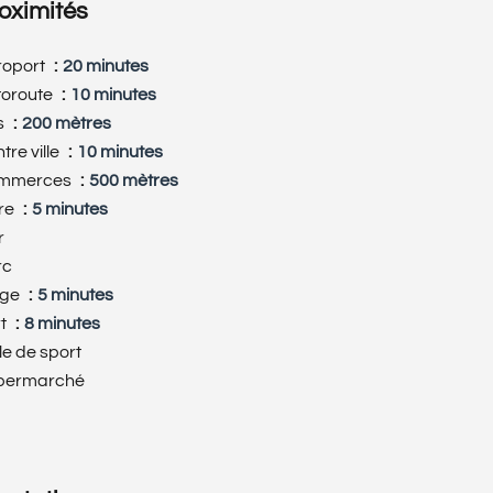
oximités
roport
20 minutes
toroute
10 minutes
s
200 mètres
tre ville
10 minutes
mmerces
500 mètres
re
5 minutes
r
rc
age
5 minutes
rt
8 minutes
le de sport
permarché