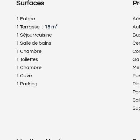
Surfaces
Pr
1 Entrée
Aé
1 Terrasse
15 m²
Au
1 Séjour/cuisine
Bu
1 Salle de bains
Cen
1 Chambre
Co
1 Toilettes
Ga
1 Chambre
Me
1 Cave
Pa
1 Parking
Pl
Po
Sal
Su